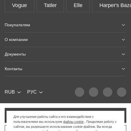
Vogue
Tatler
Elle
Harper's Baz
Покупателям
О компании
Документы
Контакты
RUB
РУС
Добавить в корзину
Для улучшения работы сайта и его взаимодействия с
пользователями мы используем
файлы cookie
. Продолжая работу с
сайтом, вы разрешаете использование cookie-файлов. Вы всегда