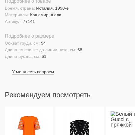
Подробнее о товаре
Время, страна:
Исталия, 1990-е
Материалы:
Кашемир, шелк
Артикул:
77141
Подробнее о размере
Обхват груди, см:
94
Длина по спинке до линии низа, см:
68
Длина рукава, см:
61
У меня есть вопросы
Рекомендуем посмотреть