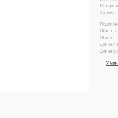
Материа
Артикул:
Подробн
Обхват гр
Обхват т
Длина по
Длина ру
У мен