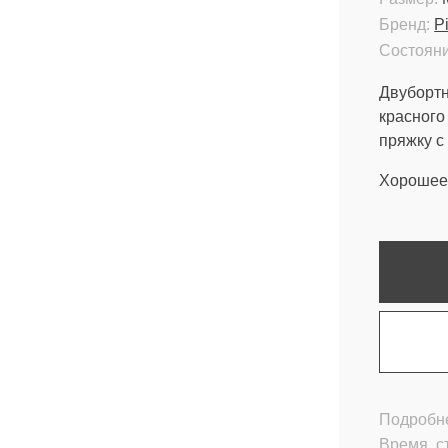
Бренд:
P
Состояни
Двубортн
красного
пряжку с
Хорошее 
Подробне
Время, с