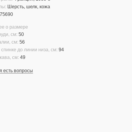
лы:
Шерсть, шелк, кожа
75690
ее о размере
уди, см:
50
алии, см:
56
 спинке до линии низа, см:
94
кава, см:
49
я есть вопросы