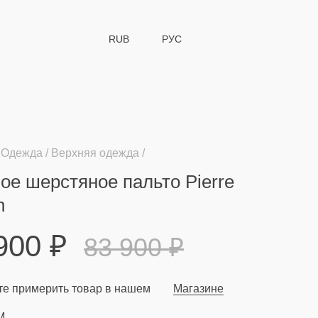
RUB
РУС
Одежда
Верхняя одежда
ое шерстяное пальто Pierre
n
 900
₽
83 900
₽
е примерить товар в нашем
Магазине
M