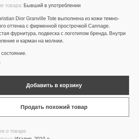
е товара:
Бывший в употреблении
istian Dior Granville Tote выполнена из кожи темно-
го оттенка с фирменной прострочкой Cannage.
тая фурнитура, подвеска с логотипом бренда. Внутри
еление и карман на молнии.
состояние.
ь
Добавить в корзину
Продать похожий товар
е о товаре
трана:
Италия, 2010-е