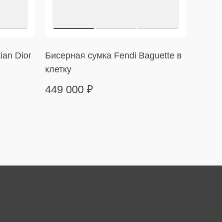
ian Dior
Бисерная сумка Fendi Baguette в
Сумка
клетку
в пол
449 000
₽
169 