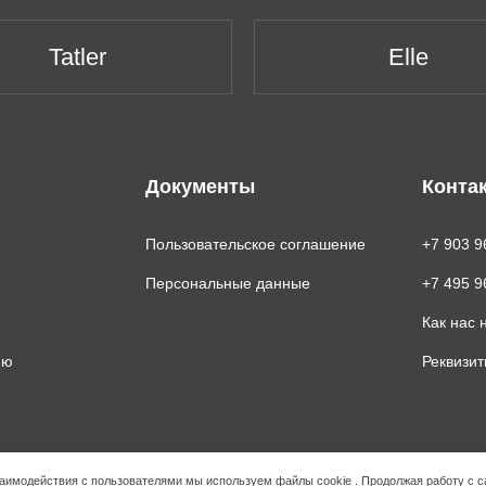
Tatler
Elle
Документы
Конта
Пользовательское соглашение
+7 903 9
Персональные данные
+7 495 9
Как нас 
ию
Реквизи
взаимодействия с пользователями мы используем
файлы cookie
. Продолжая работу с с