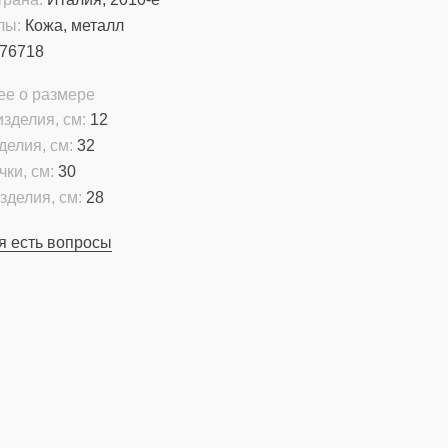
лы:
Кожа, металл
76718
ее о размере
зделия, см:
12
делия, см:
32
чки, см:
30
зделия, см:
28
я есть вопросы