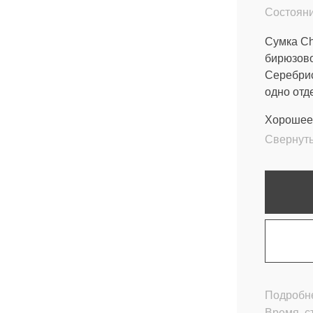
Состояни
Сумка Chr
бирюзово
Серебрис
одно отд
Хорошее 
Свернут
Подробне
Время, с