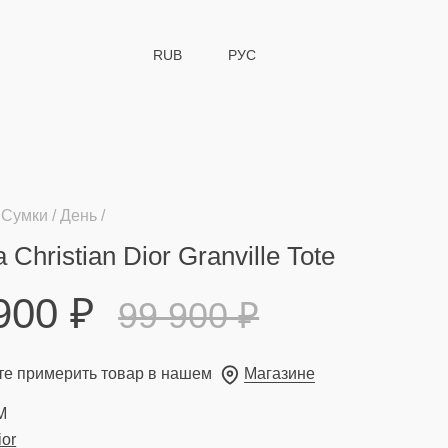
RUB
РУС
Сумки
День
 Christian Dior Granville Tote
 900
₽
99 900
₽
е примерить товар в нашем
Магазине
M
ior