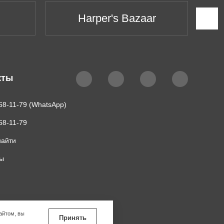
Harper's Bazaar
кты
68-11-79 (WhatsApp)
68-11-79
найти
ты
айтом, вы
Принять