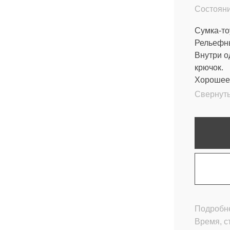
Состояни
Сумка-то
Рельефны
Внутри о
крючок.
Хорошее 
Свернут
Подробне
Время, с