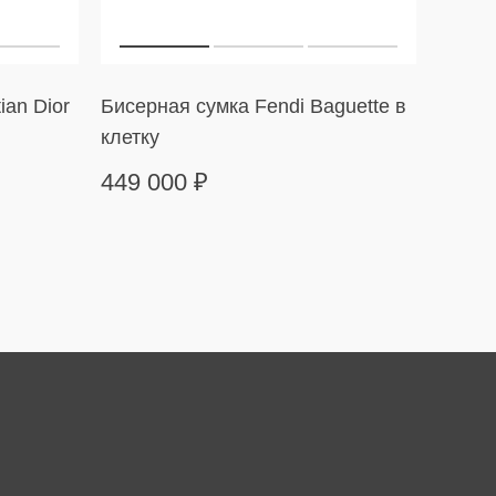
ian Dior
Бисерная сумка Fendi Baguette в
Сумка
клетку
в пол
449 000
₽
169 