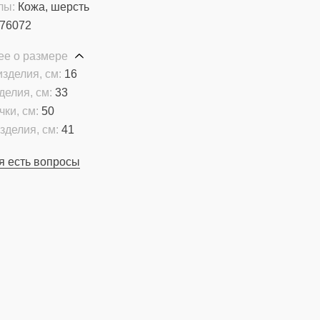
лы:
Кожа, шерсть
76072
ее о размере
зделия, см:
16
делия, см:
33
чки, см:
50
зделия, см:
41
я есть вопросы