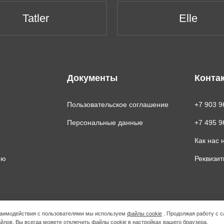
Tatler
Elle
Документы
Конта
Пользовательское соглашение
+7 903 9
Персональные данные
+7 495 9
Как нас 
ию
Реквизи
взаимодействия с пользователями мы используем
файлы cookie
. Продолжая работу с с
йлов. Вы всегда можете отключить файлы cookie в настройках вашего браузера.