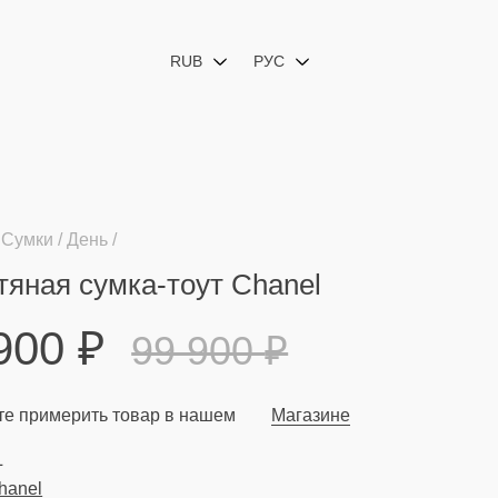
RUB
РУС
Сумки
День
яная сумка-тоут Chanel
 900
₽
99 900
₽
е примерить товар в нашем
Магазине
L
hanel