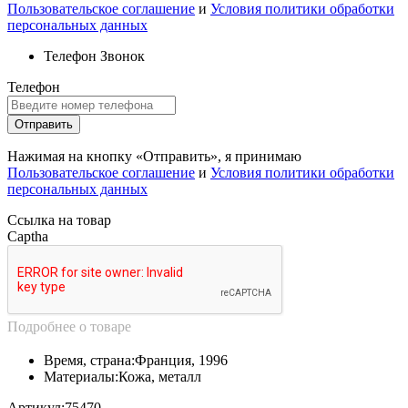
Подробнее о товаре
Время, страна:
Франция, 1996
Материалы:
Кожа, металл
Артикул:
75470
Подробнее о размере
Ширина изделия, см:
10
Длина изделия, см:
42
Высота изделия, см:
31
У меня есть вопросы
Отправьте нам, пожалуйста, заявку с кратким описанием
продаваемого предмета, обязательно прикрепите фото
предмета и укажите свои контакты. Мы непременно ответим.
Имя