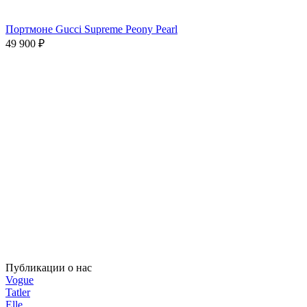
Публикации о нас
Vogue
Tatler
Elle
Harper's Bazaar
L'Officiel
SNC
The Scene