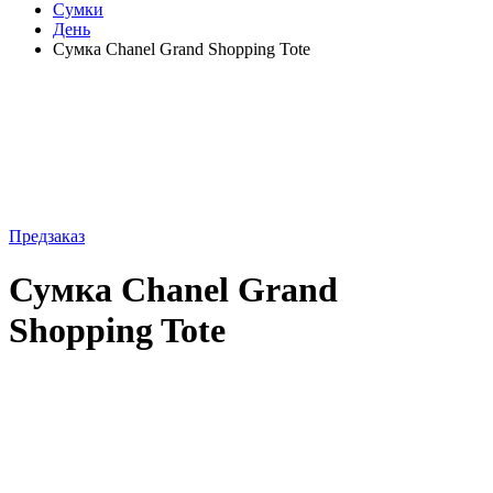
Shopping Tote
279 000
₽
349 000
₽
По предварительному заказу.
Срок поставки 2–4 недели.
Размер:
L
Бренд:
Chanel