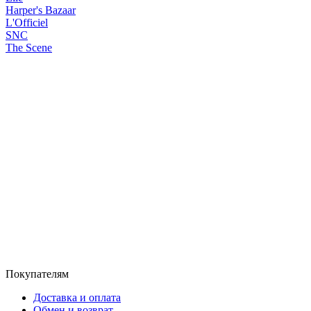
Покупателям
Доставка и оплата
Обмен и возврат
Таблица размеров
Как снять мерки
Уход за винтажными вещами
Обратная связь
О компании
Миссия
Блог
Lookbook
Прием на комиссию
Документы
Пользовательское соглашение