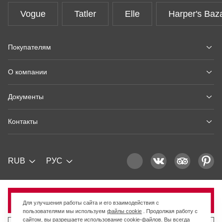
Vogue
Tatler
Elle
Harper's Baz
Покупателям
О компании
Документы
Контакты
RUB
РУС
Продано
Для улучшения работы сайта и его взаимодействия с
пользователями мы используем
файлы cookie
. Продолжая работу с
сайтом, вы разрешаете использование cookie-файлов. Вы всегда