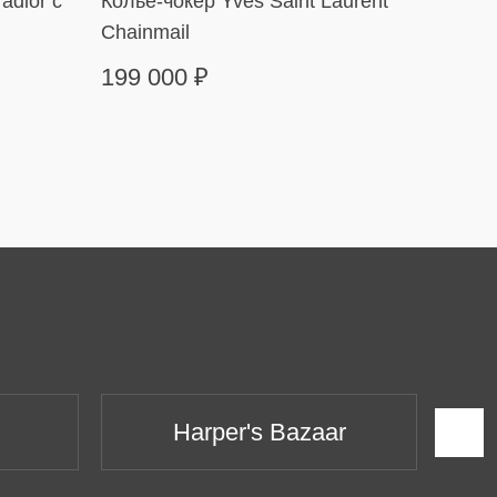
radior с
Колье-чокер Yves Saint Laurent
Черна
Chainmail
199 000
₽
33 9
Harper's Bazaar