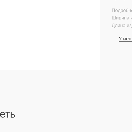
Подробн
Ширина и
Длина из
У мен
еть