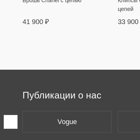
Брошь Chanel с цепью
Клипсы C
цепей
41 900
₽
33 90
Публикации о нас
Vogue