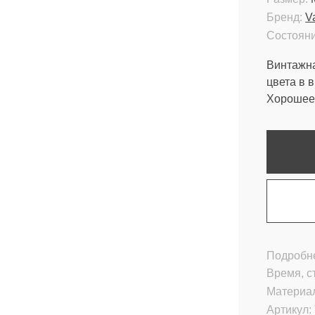
Бренд:
V
Состояни
Винтажна
цвета в 
Хорошее 
Подробне
Время, с
Материа
Артикул: