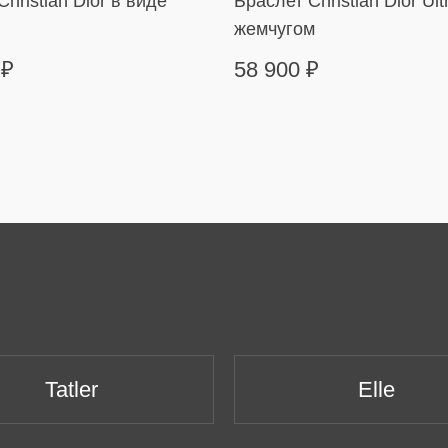
hristian Dior в виде
Браслет Christian Dior Ult
жемчугом
0
₽
58 900
₽
Tatler
Elle