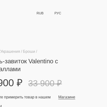
RUB
РУС
Украшения
Броши
-завиток Valentino с
таллами
 900
₽
33 900
₽
е примерить товар в нашем
Магазине
M