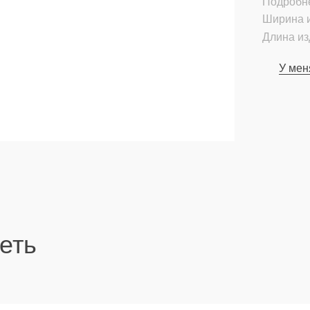
Подробн
Ширина и
Длина из
У мен
еть