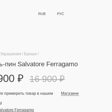
RUB
РУС
Украшения
Броши
-пин Salvatore Ferragamo
 900
₽
16 900
₽
е примерить товар в нашем
Магазине
M
alvatore Ferragamo