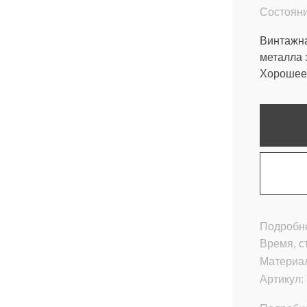
Состояни
Винтажна
металла 
Хорошее 
Подробне
Время, с
Материа
Артикул: