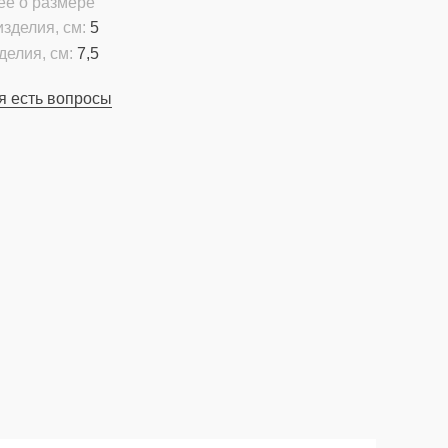
ее о размере
зделия, см:
5
делия, см:
7,5
я есть вопросы