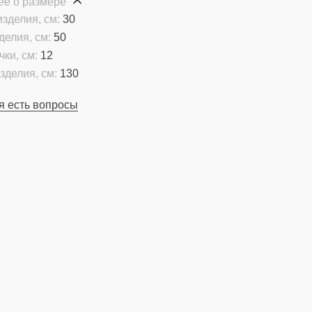
ее о размере
зделия, см:
30
делия, см:
50
чки, см:
12
зделия, см:
130
я есть вопросы