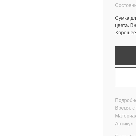
Состояни
Сумка дл
цвета. В
Хорошее 
Подробне
Время, с
Материа
Артикул: