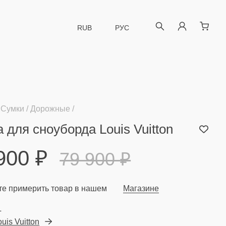
RUB
РУС
Сумки
Дорожные
 для сноуборда Louis Vuitton
 900
₽
79 900
₽
е примерить товар в нашем
Магазине
L
ouis Vuitton