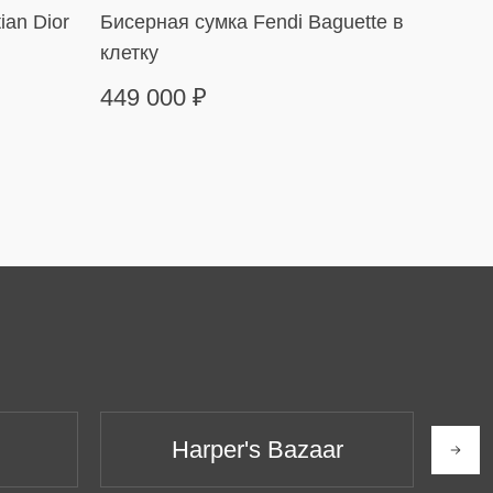
ian Dior
Бисерная сумка Fendi Baguette в
Сумка
клетку
в пол
449 000
₽
169 
Harper's Bazaar