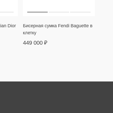
ian Dior
Бисерная сумка Fendi Baguette в
Сумка
клетку
в пол
449 000
₽
169 