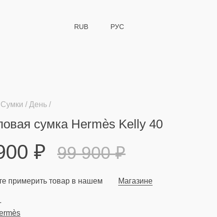
RUB
РУС
Сумки
День
овая сумка Hermès Kelly 40
 900
₽
99 900
₽
е примерить товар в нашем
Магазине
L
ermès