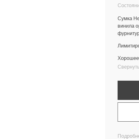
Состояни
Сумка He
винила о
фурнитур
Лимитиро
Хорошее 
Свернут
Подробне