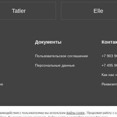
Tatler
Elle
Документы
Конта
Пользовательское соглашение
+7 903 9
Персональные данные
+7 495 9
Как нас 
ию
Реквизи
взаимодействия с пользователями мы используем
файлы cookie
. Продолжая работу с с