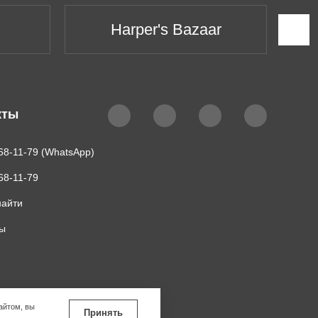
Harper's Bazaar
кты
68-11-79 (WhatsApp)
68-11-79
найти
ты
айтом, вы
Принять