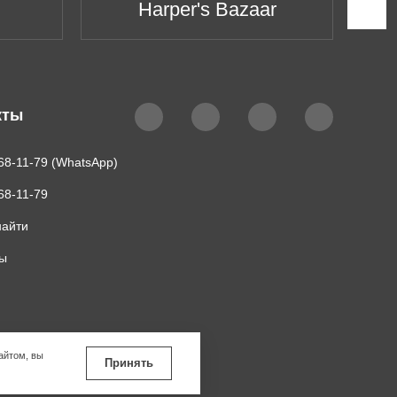
Harper's Bazaar
кты
68-11-79 (WhatsApp)
68-11-79
найти
ты
айтом, вы
Принять