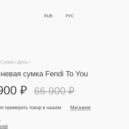
RUB
РУС
Сумки
День
невая сумка Fendi To You
 900
₽
66 900
₽
е примерить товар в нашем
Магазине
L
endi