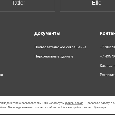
Tatler
Elle
Документы
Конта
Пользовательское соглашение
+7 903 9
Персональные данные
+7 495 9
Как нас 
ию
Реквизи
взаимодействия с пользователями мы используем
файлы cookie
. Продолжая работу с с
йлов. Вы всегда можете отключить файлы cookie в настройках вашего браузера.