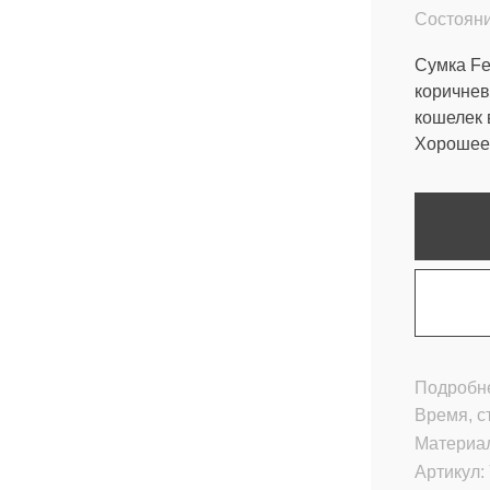
Состояни
Сумка Fe
коричнев
кошелек 
Хорошее 
Подробне
Время, с
Материа
Артикул: