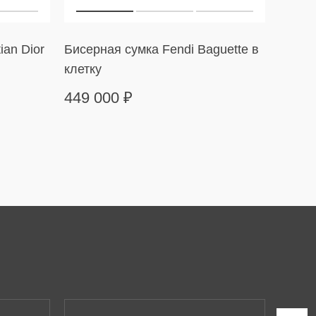
ian Dior
Бисерная сумка Fendi Baguette в
Сумка
клетку
в пол
449 000
₽
169 