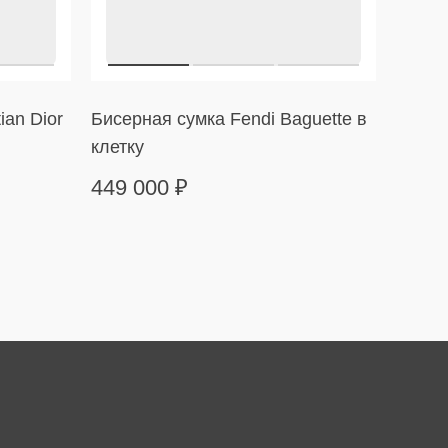
ian Dior
Бисерная сумка Fendi Baguette в
Сумка
клетку
в пол
449 000
₽
169 