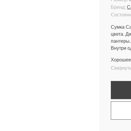
Бренд:
Ca
Состояни
Сумка Ca
цвета. Д
пантеры.
Внутри о
Хорошее 
Свернут