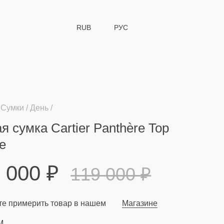
RUB
РУС
Сумки
День
я сумка Cartier Panthère Top
e
9 000
₽
119 000
₽
е примерить товар в нашем
Магазине
M