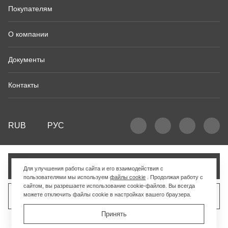
Покупателям
О компании
Документы
Контакты
RUB
РУС
Добавить в корзину
Для улучшения работы сайта и его взаимодействия с
пользователями мы используем
файлы cookie
. Продолжая работу с
сайтом, вы разрешаете использование cookie-файлов. Вы всегда
можете отключить файлы cookie в настройках вашего браузера.
Продать похожий товар
Принять