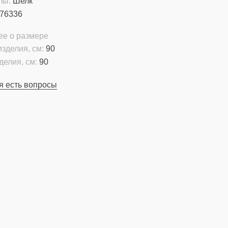
лы:
Шелк
76336
ее о размере
зделия, см:
90
делия, см:
90
я есть вопросы