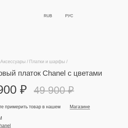
RUB
РУС
Аксессуары
Платки и шарфы
вый платок Chanel с цветами
 900
₽
49 900
₽
е примерить товар в нашем
Магазине
M
hanel