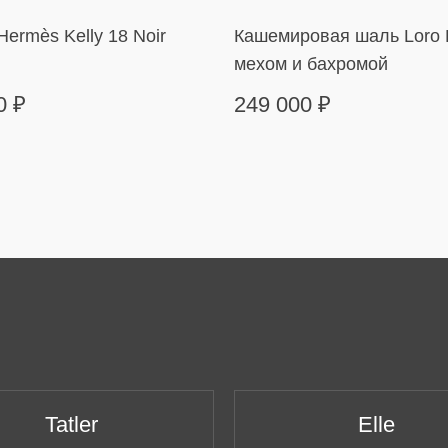
ermès Kelly 18 Noir
Кашемировая шаль Loro 
мехом и бахромой
00
₽
249 000
₽
Tatler
Elle