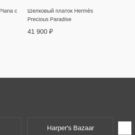
Piana с
Шелковый платок Hermès
Тенни
Precious Paradise
Line
41 900
₽
499 
Harper's Bazaar