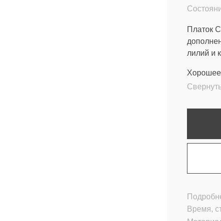
Состояни
Платок C
дополнен
лилий и 
Хорошее 
Свернут
Подробне
Время, с