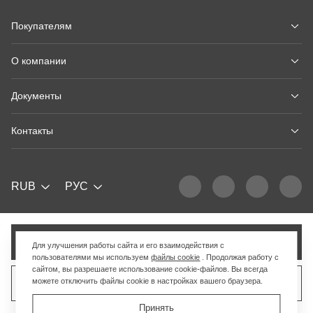
Покупателям
О компании
Документы
Контакты
RUB
РУС
Добавить в корзину
Для улучшения работы сайта и его взаимодействия с
пользователями мы используем
файлы cookie
. Продолжая работу с
сайтом, вы разрешаете использование cookie-файлов. Вы всегда
можете отключить файлы cookie в настройках вашего браузера.
Продать похожий товар
Принять