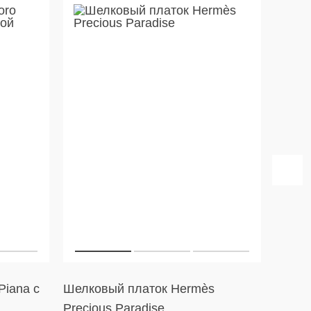
Piana с
Шелковый платок Hermès
Тенни
Precious Paradise
Line