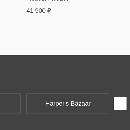
41 900
₽
499 
Harper's Bazaar