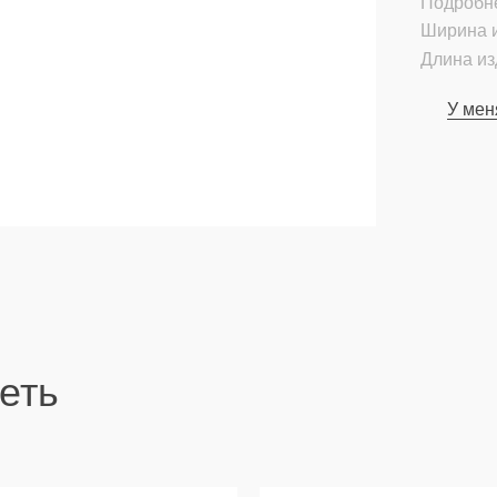
Подробн
Ширина и
Длина из
У мен
еть