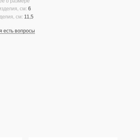
ее о размере
зделия, см:
6
делия, см:
11,5
я есть вопросы