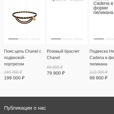
Пояс-цепь Chanel с
Розовый браслет
Подвеска H
подвеской-
Chanel
Cadena в ф
портретом
пеликана
99 900
₽
249 000
₽
119 000
₽
79 900
₽
199 000
₽
99 900
₽
Публикации о нас