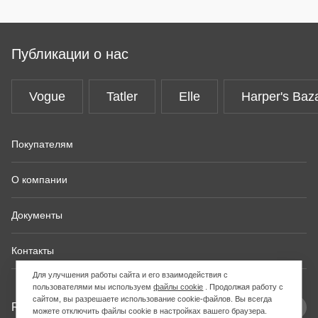
Публикации о нас
Vogue
Tatler
Elle
Harper's Baz
Покупателям
О компании
Документы
Контакты
Для улучшения работы сайта и его взаимодействия с
пользователями мы используем
файлы cookie
. Продолжая работу с
сайтом, вы разрешаете использование cookie-файлов. Вы всегда
RUB
РУС
можете отключить файлы cookie в настройках вашего браузера.