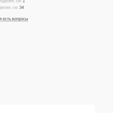
зделия, см:
1
делия, см:
34
я есть вопросы