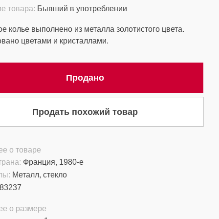
е товара:
Бывший в употреблении
е колье выполнено из металла золотистого цвета.
вано цветами и кристаллами.
Продано
Продать похожий товар
е о товаре
трана:
Франция, 1980-е
лы:
Металл, стекло
83237
ее о размере