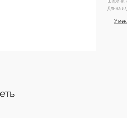
Ширина и
Длина из
У мен
еть