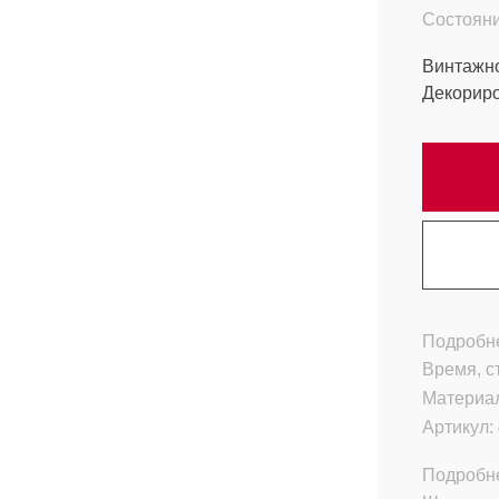
Состояни
Винтажно
Декориро
Подробне
Время, с
Материа
Артикул:
Подробн