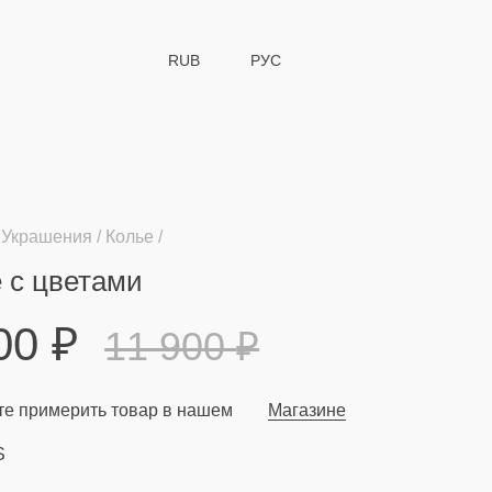
RUB
РУС
Украшения
Колье
 с цветами
900
₽
11 900
₽
е примерить товар в нашем
Магазине
S