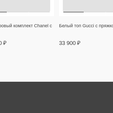
овый комплект Chanel с
Белый топ Gucci с пряжк
00
₽
33 900
₽