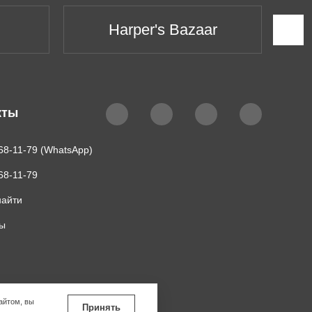
Harper's Bazaar
кты
68-11-79 (WhatsApp)
68-11-79
найти
ты
айтом, вы
Принять