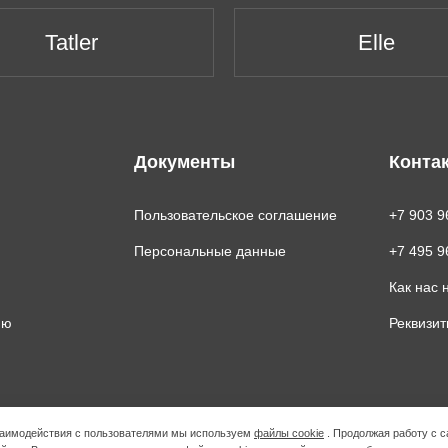
Tatler
Elle
Документы
Конта
Пользовательское соглашение
+7 903 9
Персональные данные
+7 495 9
Как нас 
ию
Реквизи
взаимодействия с пользователями мы используем
файлы cookie
. Продолжая работу с с