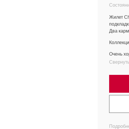
Состояни
Жилет Ch
подкладк
Два карм
Коллекци
Очень хо
Свернут
Подробне