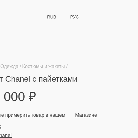
RUB
РУС
Одежда
Костюмы и жакеты
 Chanel с пайетками
9 000
₽
е примерить товар в нашем
Магазине
S
hanel