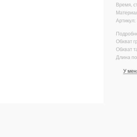
Время, с
Материа
Артикул:
Подробн
Обхват гр
Обхват т
Длина по
У мен