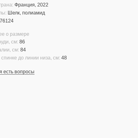
трана:
Франция, 2022
лы:
Шелк, полиамид
76124
ее о размере
уди, см:
86
алии, см:
84
 спинке до линии низа, см:
48
я есть вопросы