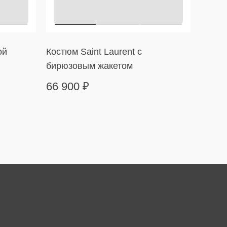
ой
Костюм Saint Laurent с
Платье
бирюзовым жакетом
оборк
66 900
₽
24 9