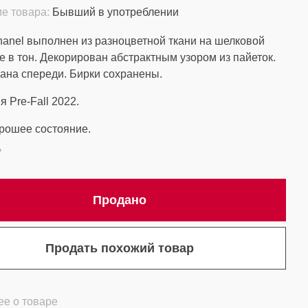
е товара:
Бывший в употреблении
anel выполнен из разноцветной ткани на шелковой
е в тон. Декорирован абстрактным узором из пайеток.
ана спереди. Бирки сохранены.
я Pre-Fall 2022.
рошее состояние.
ь
Продано
Продать похожий товар
е о товаре