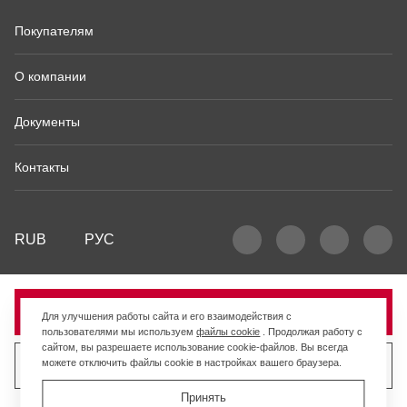
Покупателям
О компании
Документы
Контакты
RUB
РУС
Продано
Для улучшения работы сайта и его взаимодействия с
пользователями мы используем
файлы cookie
. Продолжая работу с
сайтом, вы разрешаете использование cookie-файлов. Вы всегда
можете отключить файлы cookie в настройках вашего браузера.
Продать похожий товар
Принять