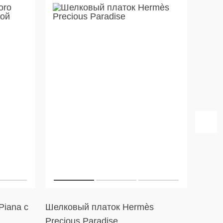
Piana с
Шелковый платок Hermès
Тенни
Precious Paradise
Line