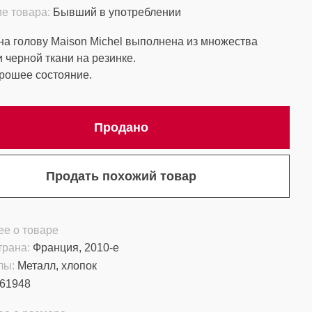
е товара:
Бывший в употреблении
на голову Maison Michel выполнена из множества
и черной ткани на резинке.
рошее состояние.
Продано
Продать похожий товар
е о товаре
трана:
Франция, 2010-е
лы:
Металл, хлопок
61948