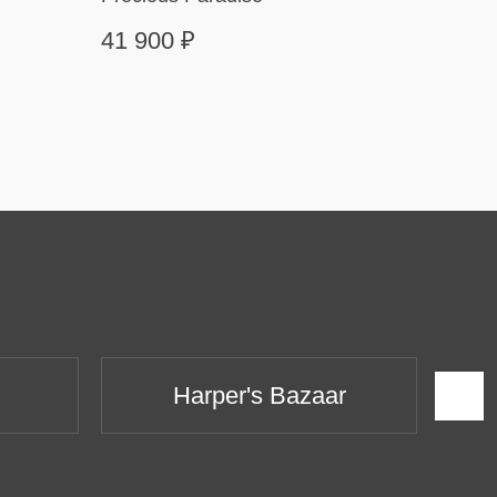
41 900
₽
499 
Harper's Bazaar