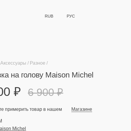
RUB
РУС
Аксессуары
Разное
ка на голову Maison Michel
900
₽
6 900
₽
е примерить товар в нашем
Магазине
M
aison Michel