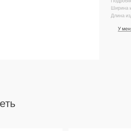
Подробн
Ширина и
Длина из
У мен
еть