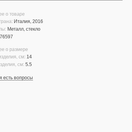
е о товаре
трана:
Италия, 2016
лы:
Металл, стекло
76597
ее о размере
зделия, см:
14
зделия, см:
5.5
я есть вопросы