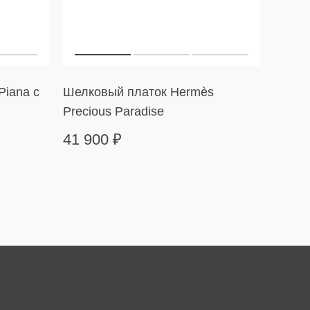
Piana с
Шелковый платок Hermès
Тенни
Precious Paradise
Line
41 900
₽
499 