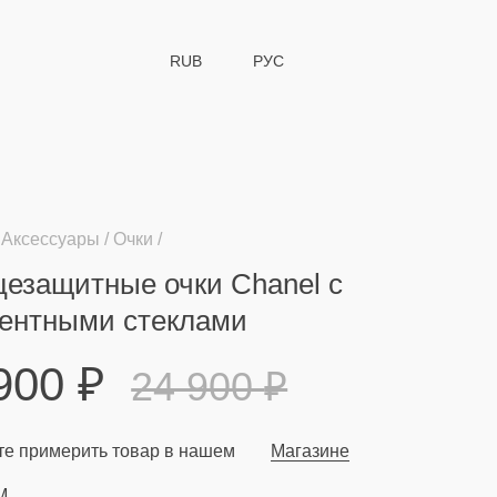
RUB
РУС
Аксессуары
Очки
езащитные очки Chanel с
иентными стеклами
 900
₽
24 900
₽
е примерить товар в нашем
Магазине
M