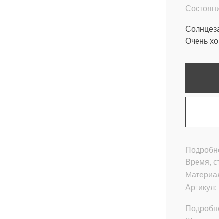
Состояни
Солнцеза
Очень хо
Подробне
Время, с
Материа
Артикул:
Подробн