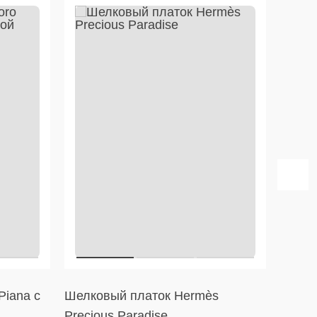
Piana с
Шелковый платок Hermès
Тенни
Precious Paradise
Line