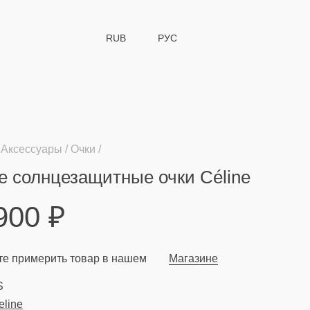
RUB
РУС
Аксессуары
Очки
 солнцезащитные очки Céline
 900
₽
е примерить товар в нашем
Магазине
S
eline