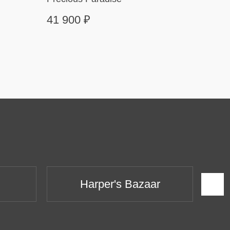
41 900
₽
499 
Harper's Bazaar