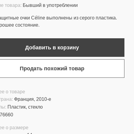
е товара:
Бывший в употреблении
щитные очки Céline выполнены из серого пластика.
рошее состояние.
Добавить в корзину
Продать похожий товар
е о товаре
трана:
Франция, 2010-е
лы:
Пластик, стекло
76660
ее о размере